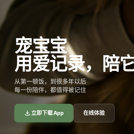
宠宝宝
用爱记录，陪
从第一顿饭，到很多年以后
每一份陪伴，都值得被记住
download
立即下载 App
在线体验